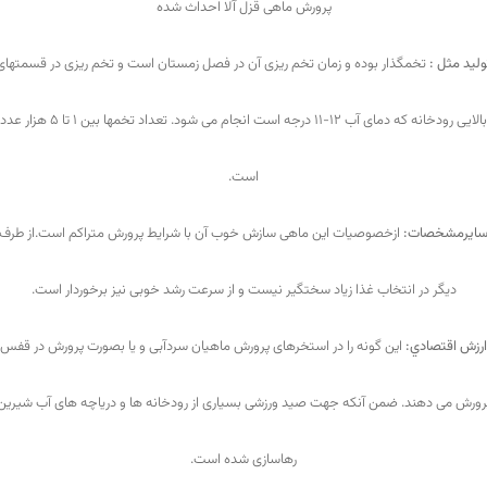
پرورش ماهی قزل آلا احداث شده
وليد مثل :
تخمگذار بوده و زمان تخم ريزی آن در فصل زمستان است و تخم ريزی در قسمتهای
بالايی رودخانه که دمای آب 12-11 درجه است انجام می شود. تعداد تخمها بين 1 تا 5 هزار عدد
است.
ایرمشخصات:
ازخصوصيات اين ماهی سازش خوب آن با شرايط پرورش متراکم است.از طرف
ديگر در انتخاب غذا زياد سختگير نيست و از سرعت رشد خوبی نيز برخوردار است.
ارزش اقتصادي:
اين گونه را در استخرهای پرورش ماهيان سردآبی و يا بصورت پرورش در قفس
رورش می دهند. ضمن آنکه جهت صيد ورزشی بسياری از رودخانه ها و درياچه های آب شيرين
رهاسازی شده است.