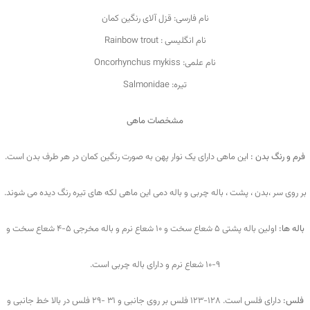
نام فارسی: قزل آلای رنگين کمان
نام انگلیسی : Rainbow trout
نام علمی: Oncorhynchus mykiss
تیره: Salmonidae
مشخصات ماهی
فرم و رنگ بدن :
اين ماهی دارای يک نوار پهن به صورت رنگين کمان در هر طرف بدن است.
بر روی سر ،بدن ، پشت ، باله چربی و باله دمی اين ماهی لکه های تيره رنگ ديده می شوند.
باله ها:
اولين باله پشتی 5 شعاع سخت و 10 شعاع نرم و باله مخرجی ۵-۴ شعاع سخت و
۱۰-۹ شعاع نرم و دارای باله چربی است.
فلس:
دارای فلس است. ۱۲۸-۱۲۳ فلس بر روی جانبی و 31 -29 فلس در بالا خط جانبی و