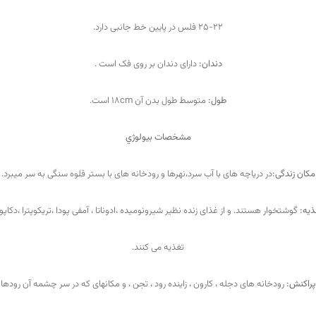
25-22 فلس در پايين خط جانبی دارد.
دندان:
دارای دندان بر روی فک است .
طول:
متوسط طول بدن آن ۱۸cm است.
مشخصات بيولوژي
مکان زندگی:
در درياچه های با آب سرد،نهرها و رودخانه های با بستر قلوه سنگی به سر می
برد.
ذيه:
گوشتخوار هستند. و از غذای زنده نظیر شيرونوميده ،ادوناتا ، آمفی پودا ،تریکوپترا ،دکاپو
تغذیه می کنند.
پراکنش:
رودخانه های دجله ، کارون ، زاينده رود ، تجن ، و مکانهای که در سر چشمه آن رودها